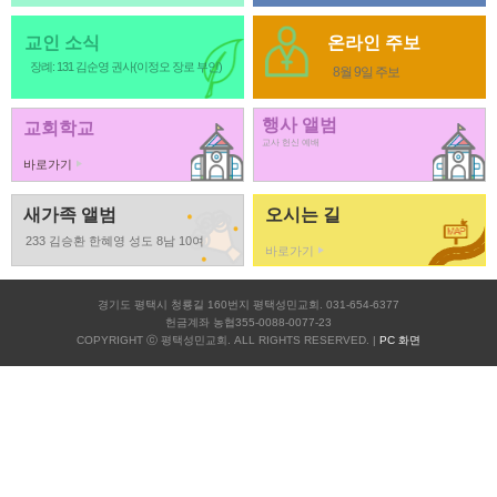
교인 소식
온라인 주보
장례: 131 김순영 권사(이정오 장로 부인)
8월 9일 주보
행사 앨범
교회학교
교사 헌신 예배
바로가기
새가족 앨범
오시는 길
233 김승환 한혜영 성도 8남 10여
바로가기
경기도 평택시 청룡길 160번지 평택성민교회. 031-654-6377
헌금계좌 농협355-0088-0077-23
COPYRIGHT ⓒ 평택성민교회. ALL RIGHTS RESERVED. |
PC 화면