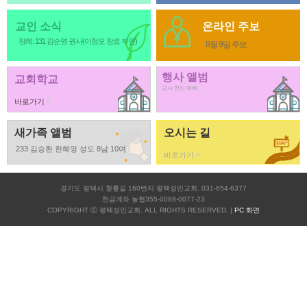
교인 소식
온라인 주보
장례: 131 김순영 권사(이정오 장로 부인)
8월 9일 주보
행사 앨범
교회학교
교사 헌신 예배
바로가기
새가족 앨범
오시는 길
233 김승환 한혜영 성도 8남 10여
바로가기
경기도 평택시 청룡길 160번지 평택성민교회. 031-654-6377
헌금계좌 농협355-0088-0077-23
COPYRIGHT ⓒ 평택성민교회. ALL RIGHTS RESERVED. |
PC 화면