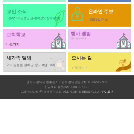
교인 소식
온라인 주보
장례: 131 김순영 권사(이정오 장로 부인)
8월 9일 주보
행사 앨범
교회학교
교사 헌신 예배
바로가기
새가족 앨범
오시는 길
233 김승환 한혜영 성도 8남 10여
바로가기
경기도 평택시 청룡길 160번지 평택성민교회. 031-654-6377
헌금계좌 농협355-0088-0077-23
COPYRIGHT ⓒ 평택성민교회. ALL RIGHTS RESERVED. |
PC 화면