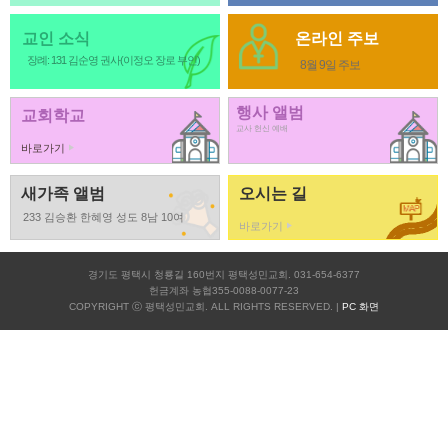
교인 소식
온라인 주보
장례: 131 김순영 권사(이정오 장로 부인)
8월 9일 주보
행사 앨범
교회학교
교사 헌신 예배
바로가기
새가족 앨범
오시는 길
233 김승환 한혜영 성도 8남 10여
바로가기
경기도 평택시 청룡길 160번지 평택성민교회. 031-654-6377
헌금계좌 농협355-0088-0077-23
COPYRIGHT ⓒ 평택성민교회. ALL RIGHTS RESERVED. |
PC 화면