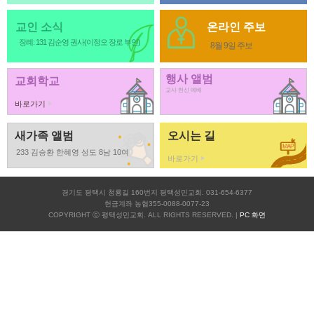
교인 소식
온라인 주보
장례: 131 김순영 권사(이정오 장로 부인)
8월 9일 주보
행사 앨범
교회학교
교사 헌신 예배
바로가기
새가족 앨범
오시는 길
233 김승환 한혜영 성도 8남 10여
바로가기
경기도 평택시 청룡길 160번지 평택성민교회. 031-654-6377
헌금계좌 농협355-0088-0077-23
COPYRIGHT ⓒ 평택성민교회. ALL RIGHTS RESERVED. |
PC 화면