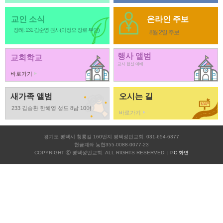
교인 소식
온라인 주보
장례: 131 김순영 권사(이정오 장로 부인)
8월 2일 주보
행사 앨범
교회학교
교사 헌신 예배
바로가기
새가족 앨범
오시는 길
233 김승환 한혜영 성도 8남 10여
바로가기
경기도 평택시 청룡길 160번지 평택성민교회. 031-654-6377
헌금계좌 농협355-0088-0077-23
COPYRIGHT ⓒ 평택성민교회. ALL RIGHTS RESERVED. |
PC 화면