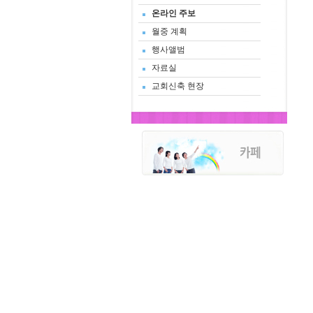
온라인 주보
월중 계획
행사앨범
자료실
교회신축 현장