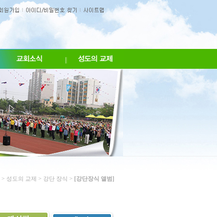
>
성도의 교제
>
강단 장식
>
[강단장식 앨범]