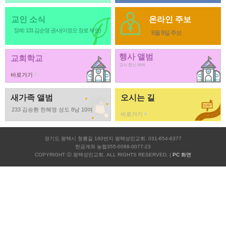
교인 소식
온라인 주보
장례: 131 김순영 권사(이정오 장로 부인)
8월 9일 주보
행사 앨범
교회학교
교사 헌신 예배
바로가기
새가족 앨범
오시는 길
233 김승환 한혜영 성도 8남 10여
바로가기
경기도 평택시 청룡길 160번지 평택성민교회. 031-654-6377
헌금계좌 농협355-0088-0077-23
COPYRIGHT ⓒ 평택성민교회. ALL RIGHTS RESERVED. |
PC 화면