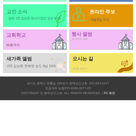
교인 소식
온라인 주보
장례: 131 김순영 권사(이정오 장로 부인)
8월 9일 주보
행사 앨범
교회학교
교사 헌신 예배
바로가기
새가족 앨범
오시는 길
233 김승환 한혜영 성도 8남 10여
바로가기
경기도 평택시 청룡길 160번지 평택성민교회. 031-654-6377
헌금계좌 농협355-0088-0077-23
COPYRIGHT ⓒ 평택성민교회. ALL RIGHTS RESERVED. |
PC 화면