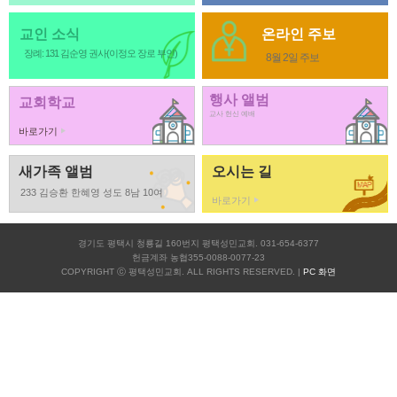
교인 소식
온라인 주보
장례: 131 김순영 권사(이정오 장로 부인)
8월 2일 주보
행사 앨범
교회학교
교사 헌신 예배
바로가기
새가족 앨범
오시는 길
233 김승환 한혜영 성도 8남 10여
바로가기
경기도 평택시 청룡길 160번지 평택성민교회. 031-654-6377
헌금계좌 농협355-0088-0077-23
COPYRIGHT ⓒ 평택성민교회. ALL RIGHTS RESERVED. |
PC 화면