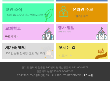
교인 소식
온라인 주보
장례: 131 김순영 권사(이정오 장로 부인)
8월 2일 주보
행사 앨범
교회학교
교사 헌신 예배
바로가기
새가족 앨범
오시는 길
233 김승환 한혜영 성도 8남 10여
바로가기
경기도 평택시 청룡길 160번지 평택성민교회. 031-654-6377
헌금계좌 농협355-0088-0077-23
COPYRIGHT ⓒ 평택성민교회. ALL RIGHTS RESERVED. |
PC 화면